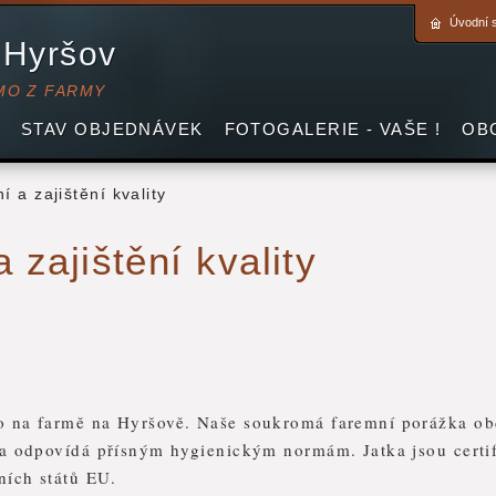
Úvodní 
 Hyršov
MO Z FARMY
STAV OBJEDNÁVEK
FOTOGALERIE - VAŠE !
OB
í a zajištění kvality
 zajištění kvality
o na farmě na Hyršově. Naše soukromá faremní porážka ob
í a odpovídá přísným hygienickým normám. Jatka jsou certi
ních států EU.