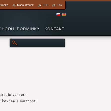
stránka
Mapa stránek
RSS
Tisk
CHODNÍ PODMÍNKY
KONTAKT
držela veškerá
fikovaná s možností