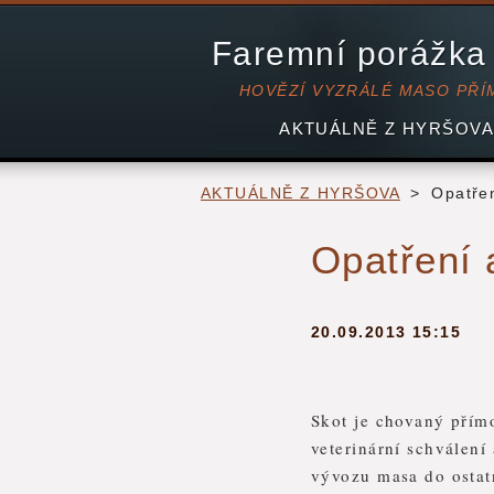
Faremní porážka
HOVĚZÍ VYZRÁLÉ MASO PŘÍ
AKTUÁLNĚ Z HYRŠOVA
AKTUÁLNĚ Z HYRŠOVA
>
Opatřen
Opatření a
20.09.2013 15:15
Skot je chovaný přím
veterinární schválen
vývozu masa do ostat