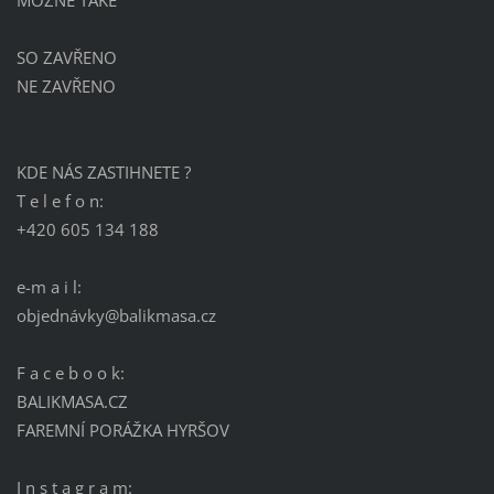
MOŽNÉ TAKÉ
SO ZAVŘENO
NE ZAVŘENO
KDE NÁS ZASTIHNETE ?
T e l e f o n:
+420 605 134 188
e-m a i l:
objednávky@balikmasa.cz
F a c e b o o k:
BALIKMASA.CZ
FAREMNÍ PORÁŽKA HYRŠOV
I n s t a g r a m: