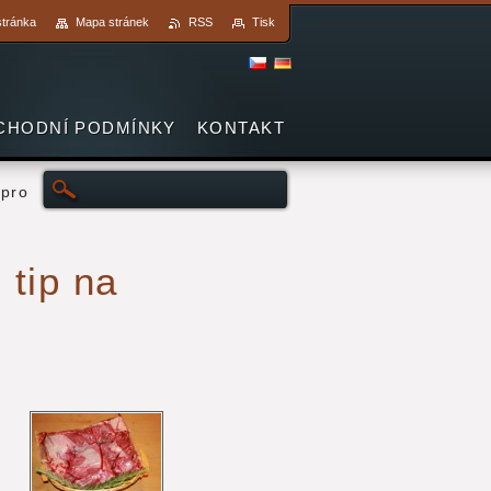
stránka
Mapa stránek
RSS
Tisk
CHODNÍ PODMÍNKY
KONTAKT
 pro
 tip na