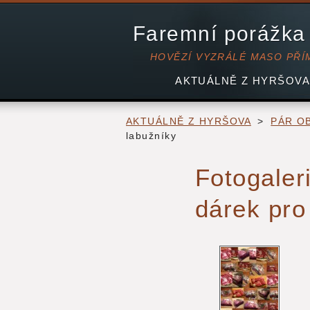
Faremní porážka
HOVĚZÍ VYZRÁLÉ MASO PŘÍ
AKTUÁLNĚ Z HYRŠOVA
AKTUÁLNĚ Z HYRŠOVA
>
PÁR O
labužníky
Fotogaler
dárek pro