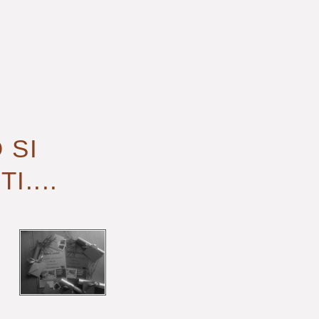
 SI
....