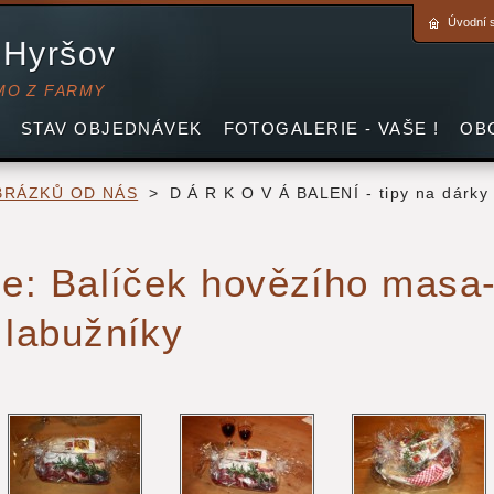
Úvodní 
 Hyršov
MO Z FARMY
STAV OBJEDNÁVEK
FOTOGALERIE - VAŠE !
OB
BRÁZKŮ OD NÁS
>
D Á R K O V Á BALENÍ - tipy na dárky
ie: Balíček hovězího masa-
 labužníky