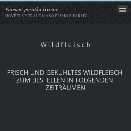
Faremní porážka Hyršov
HOVĚZÍ VYZRÁLÉ MASO PŘÍMO Z FARMY
W i l d f l e i s c h
FRISCH UND GEKÜHLTES WILDFLEISCH
ZUM BESTELLEN IN FOLGENDEN
ZEITRÄUMEN