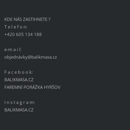
KDE NÁS ZASTIHNETE ?
T e l e f o n:
+420 605 134 188
e-m a i l:
objednávky@balikmasa.cz
F a c e b o o k:
BALIKMASA.CZ
FAREMNÍ PORÁŽKA HYRŠOV
I n s t a g r a m:
BALIKMASA.CZ