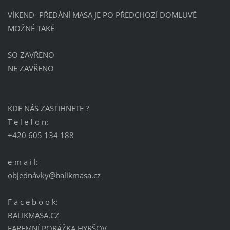
VÍKEND- PŘEDÁNÍ MASA JE PO PŘEDCHOZÍ DOMLUVĚ
MOŽNÉ TAKÉ
SO ZAVŘENO
NE ZAVŘENO
KDE NÁS ZASTIHNETE ?
T e l e f o n:
+420 605 134 188
e-m a i l:
objednávky@balikmasa.cz
F a c e b o o k:
BALIKMASA.CZ
FAREMNÍ PORÁŽKA HYRŠOV