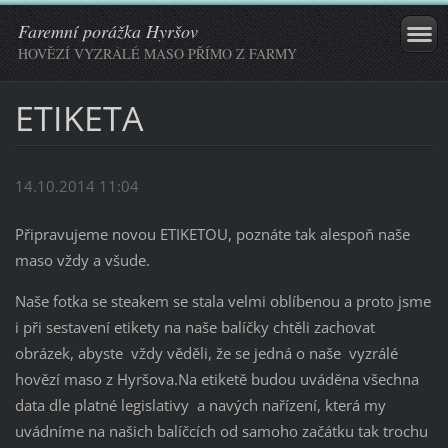
Faremní porážka Hyršov
HOVĚZÍ VYZRÁLÉ MASO PŘÍMO Z FARMY
ETIKETA
14.10.2014 11:04
Připravujeme novou ETIKETOU, poznáte tak alespoň naše
maso vždy a všude.
Naše fotka se steakem se stala velmi oblíbenou a proto jsme
i při sestavení etikety na naše balíčky chtěli zachovat
obrázek, abyste vždy věděli, že se jedná o naše vyzrálé
hovězí maso z Hyršova.Na etiketě budou uváděna všechna
data dle platné legislativy a navých nařízení, která my
uvádníme na našich balíčcích od samoho začátku tak trochu