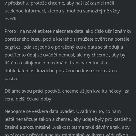
v předstihu, protože chceme, aby naši zákazníci měli
ucelenou informaci, kterou si mohou samozřejmě vždy
ověřit.
Proto i na nové etiketě naleznete data jako číslo ušní známky
poraženého kusu, podle kterého si můžete ověřit na portále
eagri.cz , zda se jedná o poražený kus a data se shodují a
pod.Tento údaj se uvádět nemusí, ale my chceme , aby byl
tištěn a usilujeme o maximální transparentnost a
dohledatelnost každého poraženého kusu skoro až na
pastvu.
Děláme svou práci poctivě, chceme už jen kvalitu někdy i za
cenu delší čekací doby.
Nebojíme se veškerá data uvádět. Uvádíme i to, co nám
ještě nenařizuje zákon a cheme , aby údaje byly pro každého
čitelné a srozumitelné...velikost písma také dáváme tak, aby
to zákazník přečetl a ne jak minimálně velikost uvádí zákon.