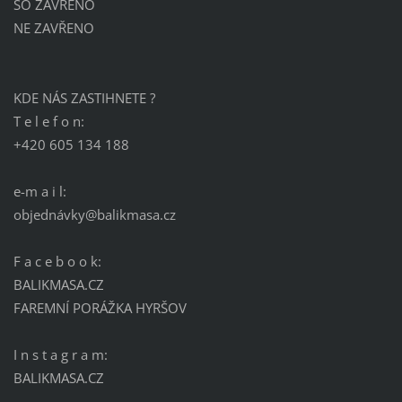
SO ZAVŘENO
NE ZAVŘENO
KDE NÁS ZASTIHNETE ?
T e l e f o n:
+420 605 134 188
e-m a i l:
objednávky@balikmasa.cz
F a c e b o o k:
BALIKMASA.CZ
FAREMNÍ PORÁŽKA HYRŠOV
I n s t a g r a m:
BALIKMASA.CZ