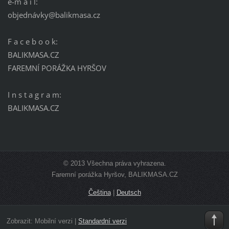
e-m a i l:
objednávky@balikmasa.cz
F a c e b o o k:
BALIKMASA.CZ
FAREMNÍ PORÁŽKA HYRŠOV
I n s t a g r a m:
BALIKMASA.CZ
© 2013 Všechna práva vyhrazena.
Faremní porážka Hyršov, BALIKMASA.CZ
Čeština
|
Deutsch
Zobrazit:
Mobilní verzi
|
Standardní verzi