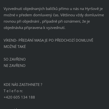
Vyzvednutí objednaných balíčků přímo u nás na Hyršově je
možné v předem domluvený čas. Většinou vždy domluvíme
rovnou při objednání , případně při oznámení, že je
objednávka připravena k vyzvednutí.
VÍKEND- PŘEDÁNÍ MASA JE PO PŘEDCHOZÍ DOMLUVĚ
MOŽNÉ TAKÉ
SO ZAVŘENO
NE ZAVŘENO
KDE NÁS ZASTIHNETE ?
T e l e f o n:
+420 605 134 188