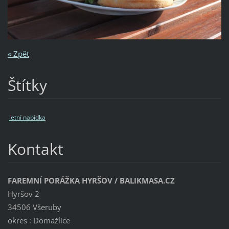
« Zpět
Štítky
letní nabídka
Kontakt
FAREMNÍ PORÁŽKA HYRŠOV / BALIKMASA.CZ
Hyršov 2
34506 Všeruby
okres : Domažlice