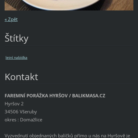
« Zpět
Štítky
letní nabídka
Kontakt
FAREMNÍ PORÁŽKA HYRŠOV / BALIKMASA.CZ
Hyršov 2
34506 Všeruby
okres : Domažlice
Vyzvednutí objednaných balíčků přímo u nás na Hyršově je