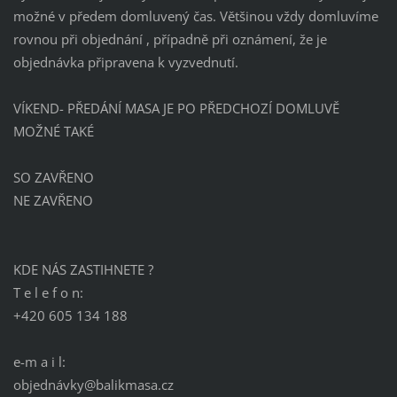
možné v předem domluvený čas. Většinou vždy domluvíme
rovnou při objednání , případně při oznámení, že je
objednávka připravena k vyzvednutí.
VÍKEND- PŘEDÁNÍ MASA JE PO PŘEDCHOZÍ DOMLUVĚ
MOŽNÉ TAKÉ
SO ZAVŘENO
NE ZAVŘENO
KDE NÁS ZASTIHNETE ?
T e l e f o n:
+420 605 134 188
e-m a i l:
objednávky@balikmasa.cz